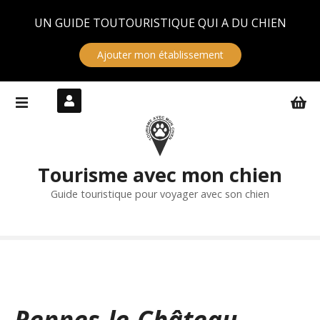
Panneau de gestion des cookies
UN GUIDE TOUTOURISTIQUE QUI A DU CHIEN
Ajouter mon établissement
S
k
i
p
t
Tourisme avec mon chien
o
c
Guide touristique pour voyager avec son chien
o
n
t
e
n
t
Rennes-le-Château