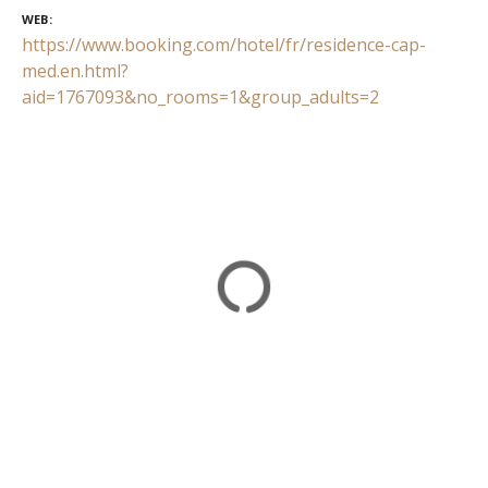
WEB
https://www.booking.com/hotel/fr/residence-cap-
med.en.html?
aid=1767093&no_rooms=1&group_adults=2