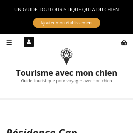
Panneau de gestion des cookies
UN GUIDE TOUTOURISTIQUE QUI A DU CHIEN
Ajouter mon établissement
S
k
i
p
t
Tourisme avec mon chien
o
c
Guide touristique pour voyager avec son chien
o
n
t
e
n
t
Résidence Cap