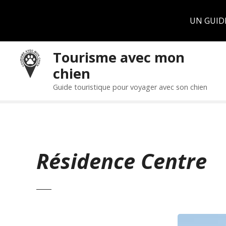
Panneau de gestion des cookies
UN GUID
S
Tourisme avec mon
k
chien
i
p
Guide touristique pour voyager avec son chien
t
o
c
o
n
Résidence Centre
t
e
n
t