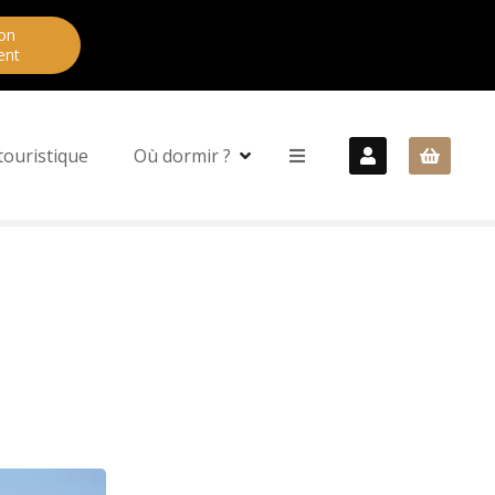
on
ent
touristique
Où dormir ?