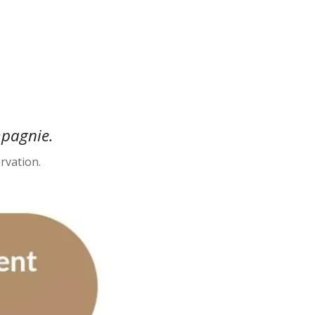
mpagnie.
ervation.