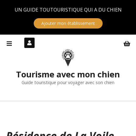
Panneau de gestion des cookies
UN GUIDE TOUTOURISTIQUE QUI A DU CHIEN
Ajouter mon établissement
S
k
i
p
t
Tourisme avec mon chien
o
c
Guide touristique pour voyager avec son chien
o
n
t
e
n
t
Résidence de La Voile