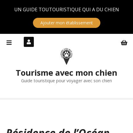
Panneau de gestion des cookies
UN GUIDE TOUTOURISTIQUE QUI A DU CHIEN
Ajouter mon établissement
S
k
i
p
t
Tourisme avec mon chien
o
c
Guide touristique pour voyager avec son chien
o
n
t
e
n
t
Résidence de l’Océan