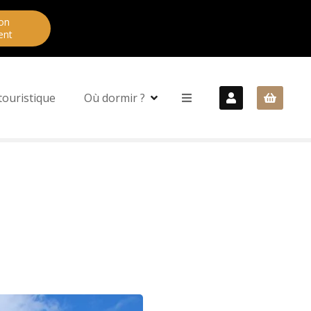
on
ent
touristique
Où dormir ?