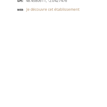
48.4580611, -2.0427476
GPS
Je découvre cet établissement
WEB