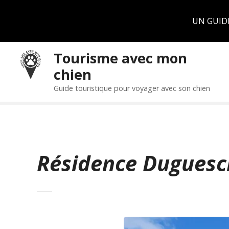
Panneau de gestion des cookies
UN GUID
S
Tourisme avec mon
k
chien
i
p
Guide touristique pour voyager avec son chien
t
o
c
o
n
Résidence Duguesc
t
e
n
t