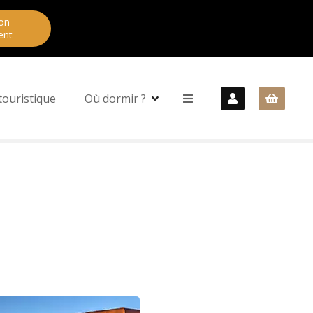
on
ent
touristique
Où dormir ?