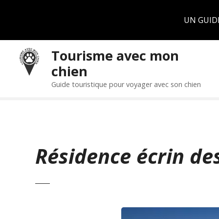
Panneau de gestion des cookies
UN GUID
S
Tourisme avec mon
k
chien
i
p
Guide touristique pour voyager avec son chien
t
o
c
o
n
Résidence écrin de
t
e
n
t