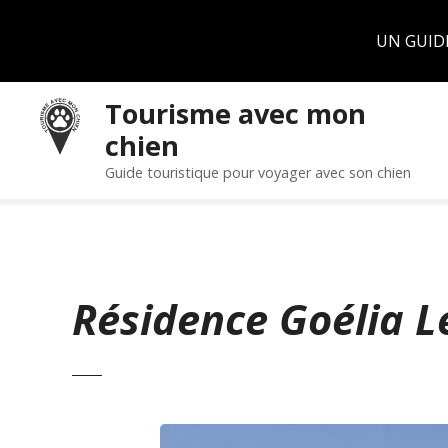
Panneau de gestion des cookies
UN GUID
S
Tourisme avec mon
k
chien
i
p
Guide touristique pour voyager avec son chien
t
o
c
o
n
Résidence Goélia L
t
e
n
t