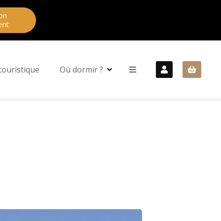
on
ent
touristique
Où dormir ?