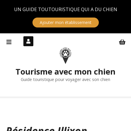
Panneau de gestion des cookies
UN GUIDE TOUTOURISTIQUE QUI A DU CHIEN
Ajouter mon établissement
S
k
i
p
t
Tourisme avec mon chien
o
c
Guide touristique pour voyager avec son chien
o
n
t
e
n
t
Résidence Illixon