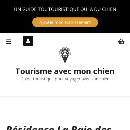
Panneau de gestion des cookies
UN GUIDE TOUTOURISTIQUE QUI A DU CHIEN
Ajouter mon établissement
S
k
i
p
t
Tourisme avec mon chien
o
c
Guide touristique pour voyager avec son chien
o
n
t
e
n
t
Résidence La Baie des