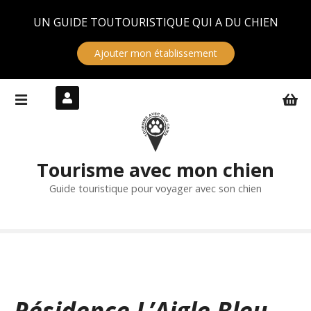
Panneau de gestion des cookies
UN GUIDE TOUTOURISTIQUE QUI A DU CHIEN
Ajouter mon établissement
S
k
i
p
t
Tourisme avec mon chien
o
c
Guide touristique pour voyager avec son chien
o
n
t
e
n
t
Résidence L’Aigle Bleu