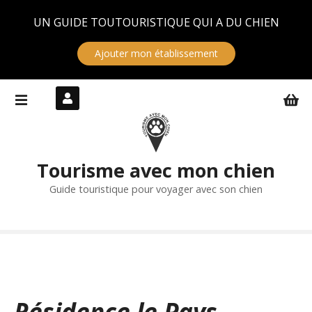
Panneau de gestion des cookies
UN GUIDE TOUTOURISTIQUE QUI A DU CHIEN
Ajouter mon établissement
S
k
i
p
t
Tourisme avec mon chien
o
c
Guide touristique pour voyager avec son chien
o
n
t
e
n
t
Résidence le Pays