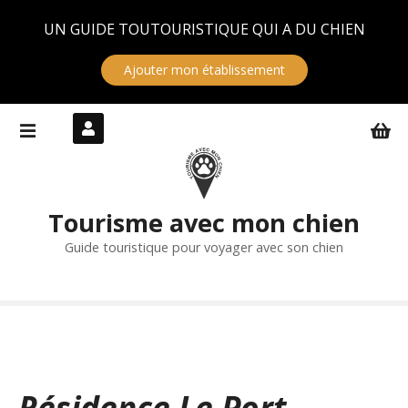
Panneau de gestion des cookies
UN GUIDE TOUTOURISTIQUE QUI A DU CHIEN
Ajouter mon établissement
S
k
i
p
t
Tourisme avec mon chien
o
c
Guide touristique pour voyager avec son chien
o
n
t
e
n
t
Résidence Le Port