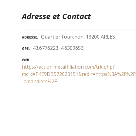
Adresse et Contact
Quartier Fourchon, 13200 ARLES
ADRESSE
43.6776223, 4.6309653
GPS
WEB
https://action.metaffiliation.com/trk.php?
mclic=P4E9DB572023151&redir=https%3A%2F%2Fw
-amandiers%2F