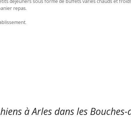
its déjeuners sous forme de buffets variés chauds et froids,
panier repas.
tablissement.
chiens à Arles dans les Bouches-