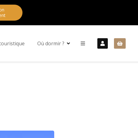
on
ent
touristique
Où dormir ?