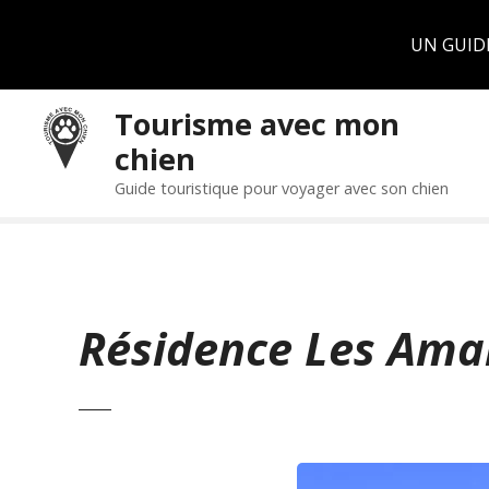
Panneau de gestion des cookies
UN GUID
S
Tourisme avec mon
k
chien
i
p
Guide touristique pour voyager avec son chien
t
o
c
o
n
Résidence Les Ama
t
e
n
t