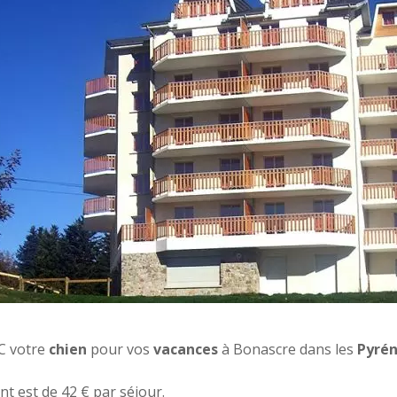
C votre
chien
pour vos
vacances
à Bonascre dans les
Pyré
t est de 42 € par séjour.