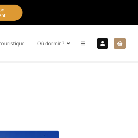
on
ent
touristique
Où dormir ?