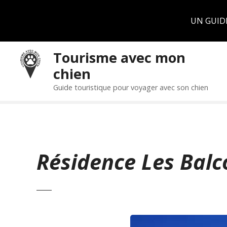
Panneau de gestion des cookies
UN GUID
S
Tourisme avec mon
k
chien
i
p
Guide touristique pour voyager avec son chien
t
o
c
o
n
Résidence Les Balc
t
e
n
t