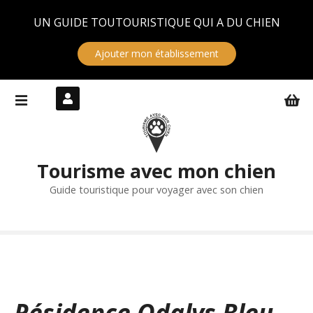
Panneau de gestion des cookies
UN GUIDE TOUTOURISTIQUE QUI A DU CHIEN
Ajouter mon établissement
S
k
i
p
t
Tourisme avec mon chien
o
c
Guide touristique pour voyager avec son chien
o
n
t
e
n
t
Résidence Odalys Bleu