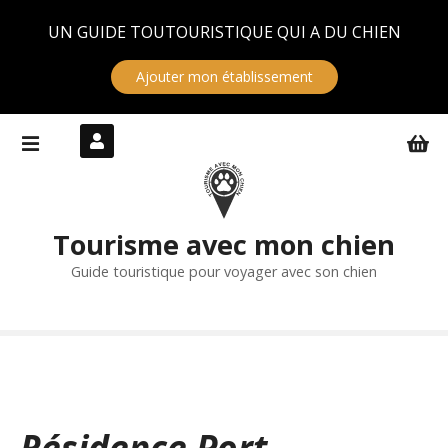
Panneau de gestion des cookies
UN GUIDE TOUTOURISTIQUE QUI A DU CHIEN
Ajouter mon établissement
S
k
i
p
t
Tourisme avec mon chien
o
c
Guide touristique pour voyager avec son chien
o
n
t
e
n
t
Résidence Port