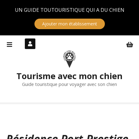
Panneau de gestion des cookies
UN GUIDE TOUTOURISTIQUE QUI A DU CHIEN
Ajouter mon établissement
S
k
i
p
t
Tourisme avec mon chien
o
c
Guide touristique pour voyager avec son chien
o
n
t
e
n
t
Résidence Port-Prestige