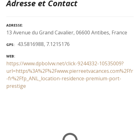
Adresse et Contact
ADRESSE
13 Avenue du Grand Cavalier, 06600 Antibes, France
43.5816988, 7.1215176
GPS
WEB
https://www.dpbolvw.net/click-9244332-10535009?
url=https%3A%2F%2Fwww.pierreetvacances.com%2Ffr
-fr%2Ffp_ANL_location-residence-premium-port-
prestige