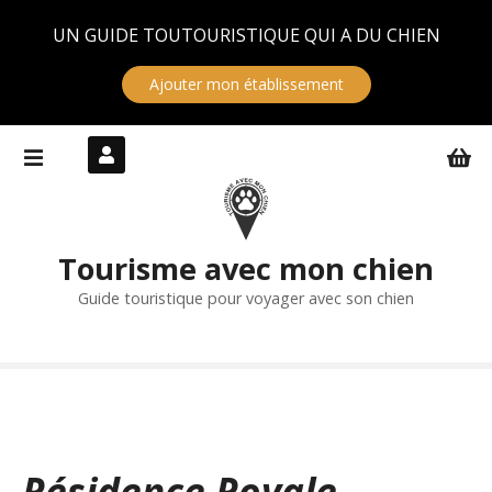
Panneau de gestion des cookies
UN GUIDE TOUTOURISTIQUE QUI A DU CHIEN
Ajouter mon établissement
S
k
i
p
t
Tourisme avec mon chien
o
c
Guide touristique pour voyager avec son chien
o
n
t
e
n
t
Résidence Royale