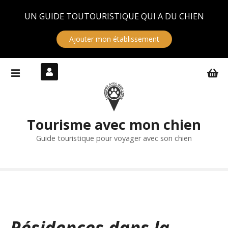
Panneau de gestion des cookies
UN GUIDE TOUTOURISTIQUE QUI A DU CHIEN
Ajouter mon établissement
S
k
i
p
t
Tourisme avec mon chien
o
c
Guide touristique pour voyager avec son chien
o
n
t
e
n
t
Résidences dans la