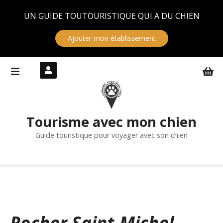
Panneau de gestion des cookies
UN GUIDE TOUTOURISTIQUE QUI A DU CHIEN
Ajouter mon établissement
S
k
i
p
t
Tourisme avec mon chien
o
c
Guide touristique pour voyager avec son chien
o
n
t
e
n
t
Rocher Saint-Michel