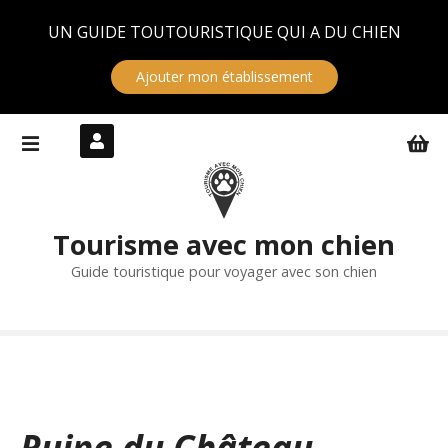
Panneau de gestion des cookies
UN GUIDE TOUTOURISTIQUE QUI A DU CHIEN
Ajouter mon établissement
S
k
i
p
t
Tourisme avec mon chien
o
c
Guide touristique pour voyager avec son chien
o
n
t
e
n
t
Ruine du Château