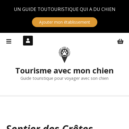
Panneau de gestion des cookies
UN GUIDE TOUTOURISTIQUE QUI A DU CHIEN
Ajouter mon établissement
S
k
i
p
t
Tourisme avec mon chien
o
c
Guide touristique pour voyager avec son chien
o
n
t
e
n
t
Sentier des Crêtes