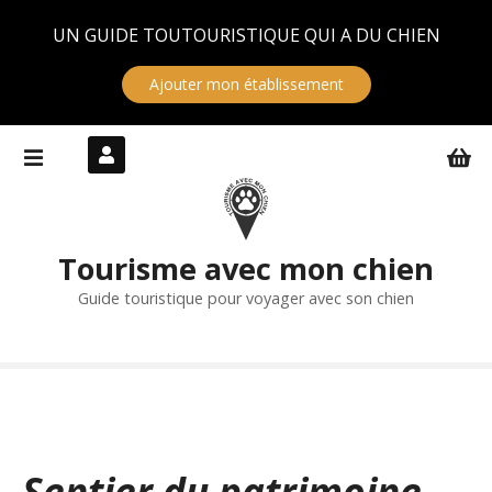
Panneau de gestion des cookies
UN GUIDE TOUTOURISTIQUE QUI A DU CHIEN
Ajouter mon établissement
S
k
i
p
t
Tourisme avec mon chien
o
c
Guide touristique pour voyager avec son chien
o
n
t
e
n
t
Sentier du patrimoine