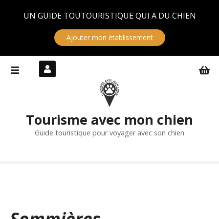
Panneau de gestion des cookies
UN GUIDE TOUTOURISTIQUE QUI A DU CHIEN
Ajouter mon établissement
S
k
i
p
t
Tourisme avec mon chien
o
c
Guide touristique pour voyager avec son chien
o
n
t
e
n
t
Sommières