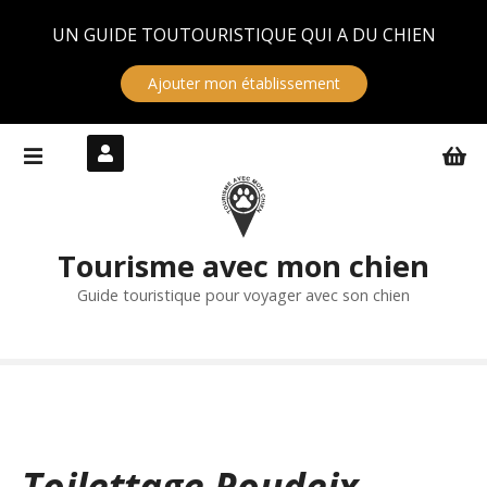
Panneau de gestion des cookies
UN GUIDE TOUTOURISTIQUE QUI A DU CHIEN
Ajouter mon établissement
S
k
i
p
t
Tourisme avec mon chien
o
c
Guide touristique pour voyager avec son chien
o
n
t
e
n
t
Toilettage Roudeix