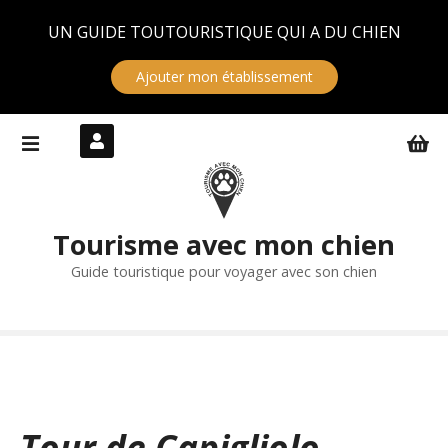
Panneau de gestion des cookies
UN GUIDE TOUTOURISTIQUE QUI A DU CHIEN
Ajouter mon établissement
S
k
i
p
t
Tourisme avec mon chien
o
c
Guide touristique pour voyager avec son chien
o
n
t
e
n
t
Tour de Capigliolo