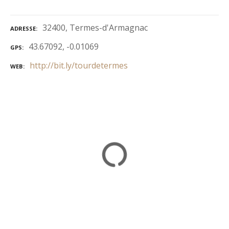
32400, Termes-d'Armagnac
ADRESSE
43.67092, -0.01069
GPS
http://bit.ly/tourdetermes
WEB