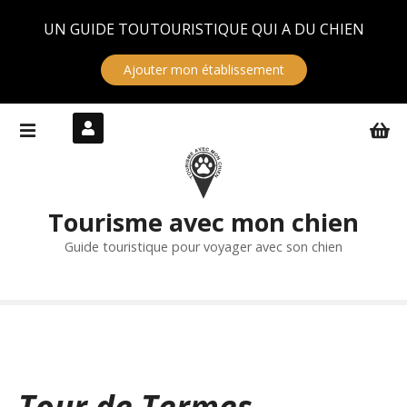
Panneau de gestion des cookies
UN GUIDE TOUTOURISTIQUE QUI A DU CHIEN
Ajouter mon établissement
S
k
i
p
t
Tourisme avec mon chien
o
c
Guide touristique pour voyager avec son chien
o
n
t
e
n
t
Tour de Termes