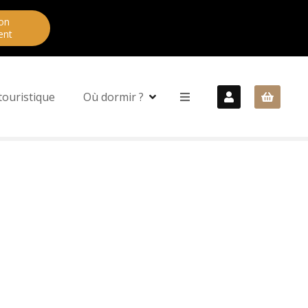
on
ent
touristique
Où dormir ?