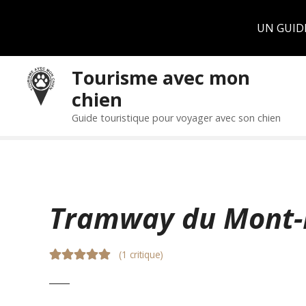
Panneau de gestion des cookies
UN GUID
S
Tourisme avec mon
k
chien
i
p
Guide touristique pour voyager avec son chien
t
o
c
o
n
Tramway du Mont-
t
e
n
(
1 critique
)
t