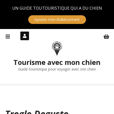
Panneau de gestion des cookies
UN GUIDE TOUTOURISTIQUE QUI A DU CHIEN
Ajouter mon établissement
S
k
i
p
t
Tourisme avec mon chien
o
c
Guide touristique pour voyager avec son chien
o
n
t
e
n
t
Troglo Degusto