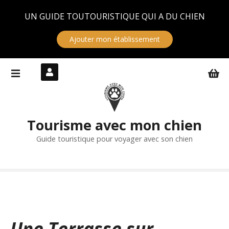
Panneau de gestion des cookies
UN GUIDE TOUTOURISTIQUE QUI A DU CHIEN
Ajouter mon établissement
S
k
i
p
t
Tourisme avec mon chien
o
c
Guide touristique pour voyager avec son chien
o
n
t
e
n
t
Une Terrasse sur