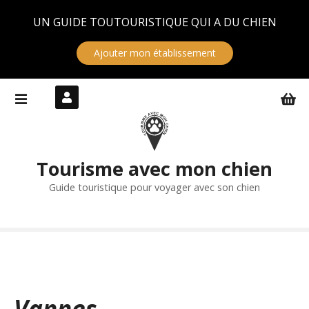
Panneau de gestion des cookies
UN GUIDE TOUTOURISTIQUE QUI A DU CHIEN
Ajouter mon établissement
S
k
i
p
t
Tourisme avec mon chien
o
c
Guide touristique pour voyager avec son chien
o
n
t
e
n
t
Vannes