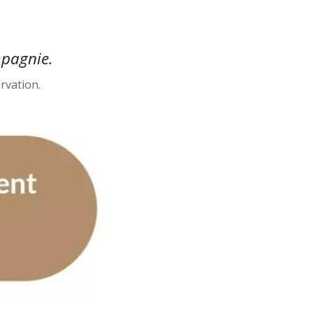
mpagnie.
ervation.