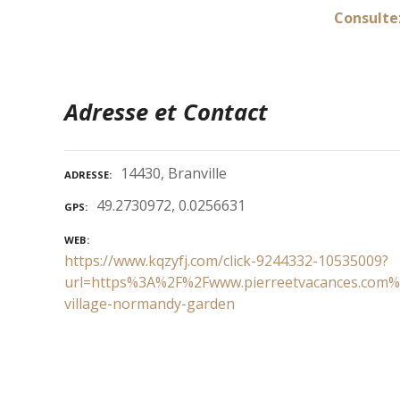
Consulte
Adresse et Contact
14430, Branville
ADRESSE
49.2730972, 0.0256631
GPS
WEB
https://www.kqzyfj.com/click-9244332-10535009?
url=https%3A%2F%2Fwww.pierreetvacances.com%2
village-normandy-garden