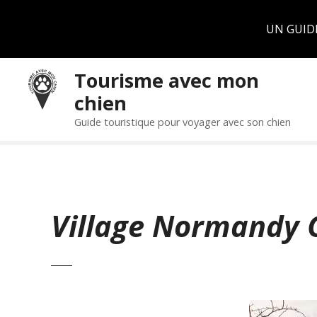
Panneau de gestion des cookies
UN GUID
S
Tourisme avec mon
k
chien
i
p
Guide touristique pour voyager avec son chien
t
o
c
o
n
Village Normandy 
t
e
n
t