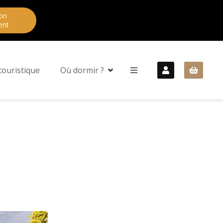
on
ent
touristique
Où dormir ?