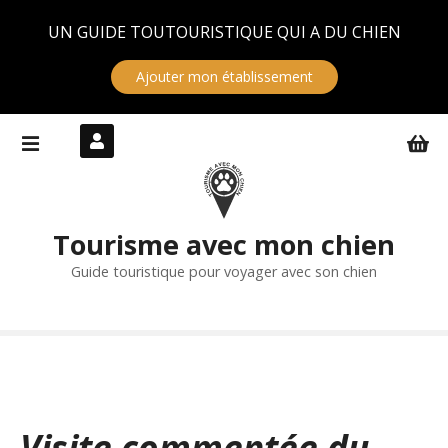
Panneau de gestion des cookies
UN GUIDE TOUTOURISTIQUE QUI A DU CHIEN
Ajouter mon établissement
S
k
i
p
t
Tourisme avec mon chien
o
c
Guide touristique pour voyager avec son chien
o
n
t
e
n
t
Visite commentée du