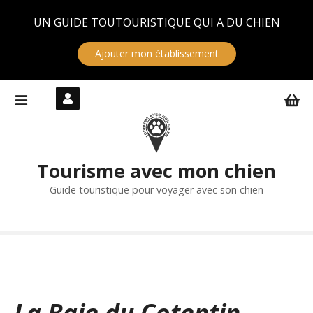
Panneau de gestion des cookies
UN GUIDE TOUTOURISTIQUE QUI A DU CHIEN
Ajouter mon établissement
S
k
i
p
t
Tourisme avec mon chien
o
c
Guide touristique pour voyager avec son chien
o
n
t
e
n
t
La Baie du Cotentin