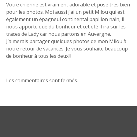
n
Votre chienne est vraiment adorable et pose très bien
d
pour les photos. Moi aussi j’ai un petit Milou qui est
également un épagneul continental papillon nain, il
e
nous apporte que du bonheur et cet été il ira sur les
traces de Lady car nous partons en Auvergne.
l
J’aimerais partager quelques photos de mon Milou à
’
notre retour de vacances. Je vous souhaite beaucoup
de bonheur à tous les deux!!!
a
r
Les commentaires sont fermés.
t
i
c
l