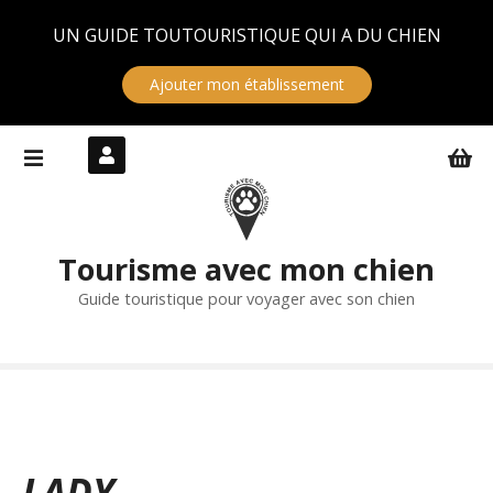
Panneau de gestion des cookies
UN GUIDE TOUTOURISTIQUE QUI A DU CHIEN
Ajouter mon établissement
S
k
i
p
t
Tourisme avec mon chien
o
c
Guide touristique pour voyager avec son chien
o
n
t
e
n
t
LADY