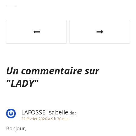
N
a
v
i
Un commentaire sur
g
"
LADY
"
a
t
i
LAFOSSE Isabelle
dit :
22 février 2020 à 9 h 30 min
o
Bonjour,