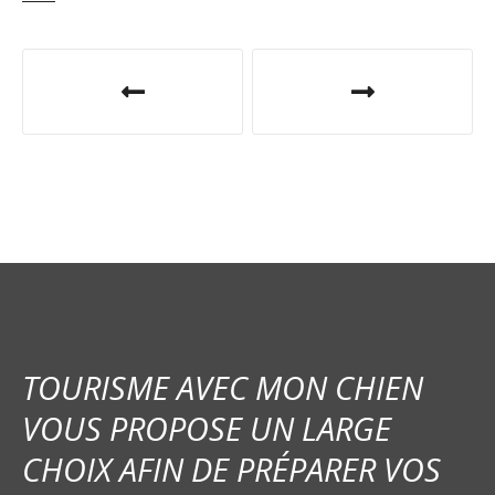
N
a
v
i
g
a
t
i
TOURISME AVEC MON CHIEN
o
VOUS PROPOSE UN LARGE
CHOIX AFIN DE PRÉPARER VOS
n