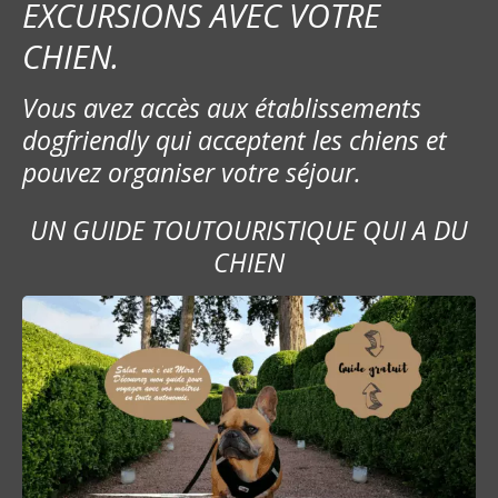
EXCURSIONS AVEC VOTRE
d
CHIEN.
e
Vous avez accès aux établissements
l
dogfriendly qui acceptent les chiens et
’
pouvez organiser votre séjour.
a
UN GUIDE TOUTOURISTIQUE QUI A DU
r
CHIEN
t
i
c
l
e