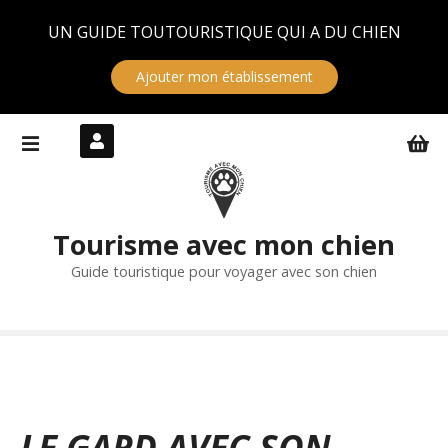
Panneau de gestion des cookies
UN GUIDE TOUTOURISTIQUE QUI A DU CHIEN
Ajouter mon établissement
S
k
i
p
t
Tourisme avec mon chien
o
c
Guide touristique pour voyager avec son chien
o
n
t
e
n
t
LE GARD AVEC SON