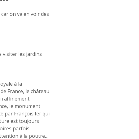
 car on va en voir des
isiter les jardins
oyale à la
 de France, le château
u raffinement
rance, le monument
té par François Ier qui
ture est toujours
toires parfois
attention à la poutre…