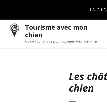
Panneau de gestion des cookies
UN GUID
S
Tourisme avec mon
k
chien
i
p
Guide touristique pour voyager avec son chien
t
o
c
o
n
Les chât
t
e
chien
n
t