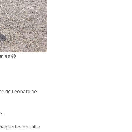
arles
😃
nce de Léonard de
s.
maquettes en taille