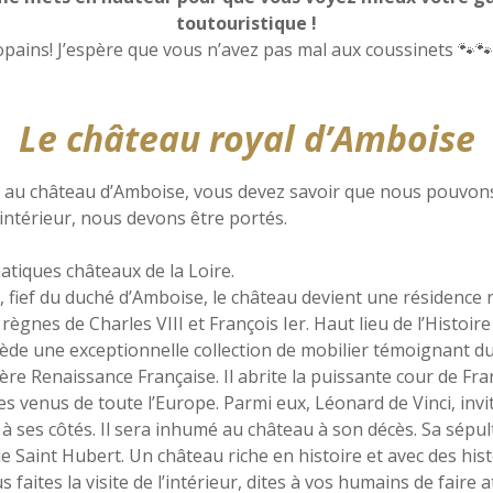
toutouristique !
opains! J’espère que vous n’avez pas mal aux coussinets 🐾🐾
Le château royal d’Amboise
 au château d’Amboise, vous devez savoir que nous pouvons v
’intérieur, nous devons être portés.
atiques châteaux de la Loire.
, fief du duché d’Amboise, le château devient une résidence r
ègnes de Charles VIII et François Ier. Haut lieu de l’Histoire
ède une exceptionnelle collection de mobilier témoignant d
ière Renaissance Française. Il abrite la puissante cour de F
tes venus de toute l’Europe. Parmi eux, Léonard de Vinci, invi
à ses côtés. Il sera inhumé au château à son décès. Sa sépul
le Saint Hubert. Un château riche en histoire et avec des his
faites la visite de l’intérieur, dites à vos humains de faire 