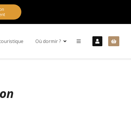
on
ent
touristique
Où dormir ?
son