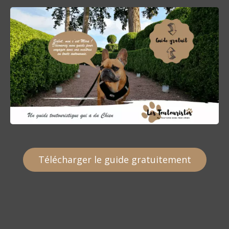
t
i
c
l
e
Télécharger le guide gratuitement