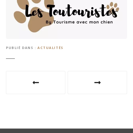
PUBLIÉ DANS
ACTUALITÉS
N
a
v
i
g