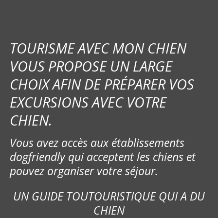
a
t
i
TOURISME AVEC MON CHIEN
o
VOUS PROPOSE UN LARGE
CHOIX AFIN DE PRÉPARER VOS
n
EXCURSIONS AVEC VOTRE
d
CHIEN.
e
Vous avez accès aux établissements
l
dogfriendly qui acceptent les chiens et
’
pouvez organiser votre séjour.
a
UN GUIDE TOUTOURISTIQUE QUI A DU
r
CHIEN