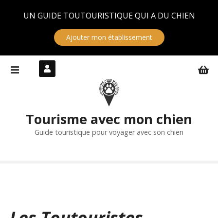
Panneau de gestion des cookies
UN GUIDE TOUTOURISTIQUE QUI A DU CHIEN
Ajouter mon établissement
S
k
i
p
t
Tourisme avec mon chien
o
c
Guide touristique pour voyager avec son chien
o
n
t
e
n
t
Les Toutouristes