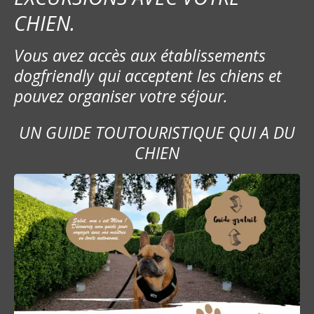
d
CHIEN.
e
Vous avez accès aux établissements
l
dogfriendly qui acceptent les chiens et
’
pouvez organiser votre séjour.
a
UN GUIDE TOUTOURISTIQUE QUI A DU
r
CHIEN
t
i
c
l
e