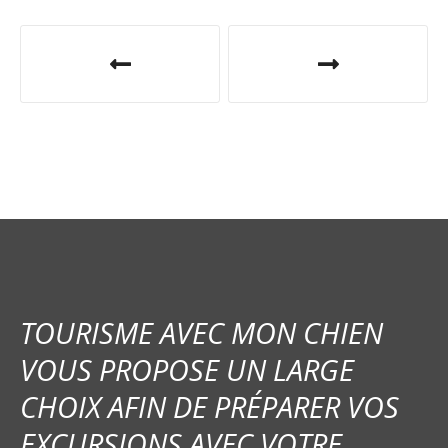
N
a
v
i
g
a
t
i
TOURISME AVEC MON CHIEN
o
VOUS PROPOSE UN LARGE
CHOIX AFIN DE PRÉPARER VOS
n
EXCURSIONS AVEC VOTRE