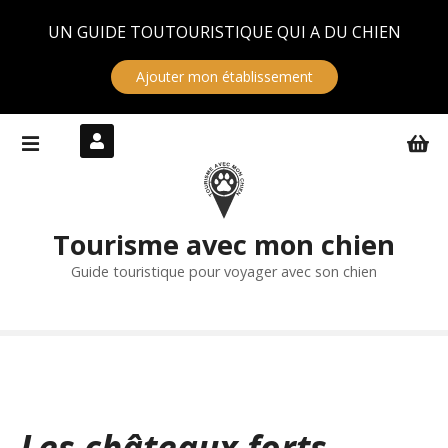
Panneau de gestion des cookies
UN GUIDE TOUTOURISTIQUE QUI A DU CHIEN
Ajouter mon établissement
S
k
i
p
t
Tourisme avec mon chien
o
c
Guide touristique pour voyager avec son chien
o
n
t
e
n
t
Les châteaux forts