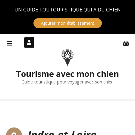
Panneau de gestion des cookies
UN GUIDE TOUTOURISTIQUE QUI A DU CHIEN
Ajouter mon établissement
S
k
i
p
t
Tourisme avec mon chien
o
c
Guide touristique pour voyager avec son chien
o
n
t
e
n
t
Indre-et-Loire