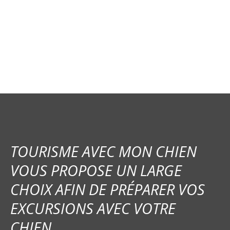
i
g
a
t
i
o
n
TOURISME AVEC MON CHIEN
d
VOUS PROPOSE UN LARGE
e
CHOIX AFIN DE PRÉPARER VOS
s
EXCURSIONS AVEC VOTRE
m
CHIEN.