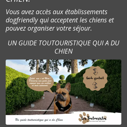
e
Vous avez accès aux établissements
s
dogfriendly qui acceptent les chiens et
pouvez organiser votre séjour.
s
a
UN GUIDE TOUTOURISTIQUE QUI A DU
CHIEN
g
e
s