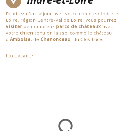
Profitez d’un séjour avec votre chien en Indre-et-
Loire, région Centre-Val de Loire. Vous pourrez
visiter
de nombreux
parcs de châteaux
avec
votre
chien
tenu en laisse: comme le château
d’
Amboise
, de
Chenonceau
, du Clos Lucé.
Les propriétaires de petits chiens pourront visiter
Lire la suite
également des châteaux avec leur chien porté
dans un panier; comme le château de
Villandry
, de
château Gaillard,
Azay-le-Rideau
. Et bien d’autres
châteaux où ils sont acceptés. Profitez également
de votre séjour pour visiter des
sites troglodytes
avec votre chien. Et pourquoi pas une dégustation
dans une cave troglodytique ! Concernant les
hébergements, vous aurez beaucoup de choix:
hôtels, chambres d’hôtes, gîtes, habitats
troglodytiques. En conclusion, passez de belles
vacances avec
votre
chien
en Indre-et-Loire.