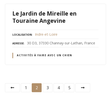
Le Jardin de Mireille en
Touraine Angevine
Indre-et-Loire
LOCALISATION
30 D3, 37330 Channay-sur-Lathan, France
ADRESSE
ACTIVITÉS À FAIRE AVEC UN CHIEN
N
1
2
3
4
5
a
v