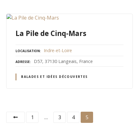
La Pile de Cinq-Mars
Indre-et-Loire
LOCALISATION
D57, 37130 Langeais, France
ADRESSE
BALADES ET IDÉES DÉCOUVERTES
N
1
…
3
4
5
a