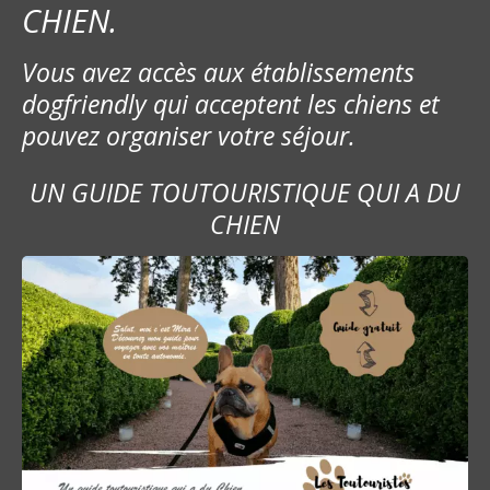
m
CHIEN.
e
Vous avez accès aux établissements
s
dogfriendly qui acceptent les chiens et
pouvez organiser votre séjour.
s
a
UN GUIDE TOUTOURISTIQUE QUI A DU
CHIEN
g
e
s