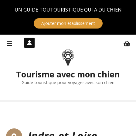
Panneau de gestion des cookies
UN GUIDE TOUTOURISTIQUE QUI A DU CHIEN
Ajouter mon établissement
S
k
i
p
t
Tourisme avec mon chien
o
c
Guide touristique pour voyager avec son chien
o
n
t
e
n
t
Indre-et-Loire