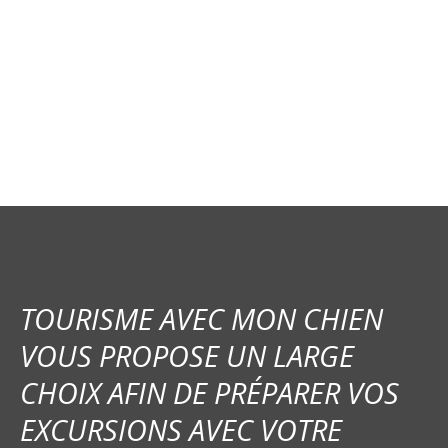
v
i
g
a
t
i
o
n
TOURISME AVEC MON CHIEN
d
VOUS PROPOSE UN LARGE
e
CHOIX AFIN DE PRÉPARER VOS
s
EXCURSIONS AVEC VOTRE