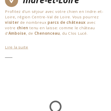
Profitez d’un séjour avec votre chien en Indre-et-
Loire, région Centre-Val de Loire. Vous pourrez
visiter
de nombreux
parcs de châteaux
avec
votre
chien
tenu en laisse: comme le château
d’
Amboise
, de
Chenonceau
, du Clos Lucé.
Les propriétaires de petits chiens pourront visiter
Lire la suite
également des châteaux avec leur chien porté
dans un panier; comme le château de
Villandry
, de
château Gaillard,
Azay-le-Rideau
. Et bien d’autres
châteaux où ils sont acceptés. Profitez également
de votre séjour pour visiter des
sites troglodytes
avec votre chien. Et pourquoi pas une dégustation
dans une cave troglodytique ! Concernant les
hébergements, vous aurez beaucoup de choix:
hôtels, chambres d’hôtes, gîtes, habitats
troglodytiques. En conclusion, passez de belles
vacances avec
votre
chien
en Indre-et-Loire.