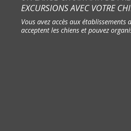
EXCURSIONS AVEC VOTRE CHI
s
Vous avez accès aux établissements d
s
acceptent les chiens et pouvez organi
a
g
e
s