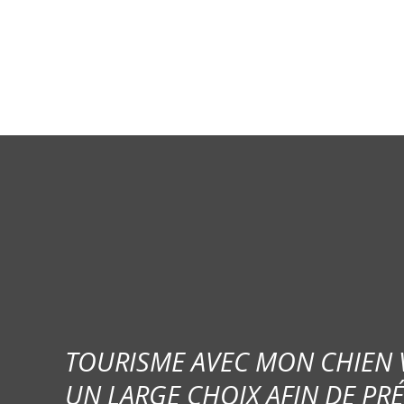
g
a
t
i
o
n
d
e
s
TOURISME AVEC MON CHIEN
m
UN LARGE CHOIX AFIN DE PR
e