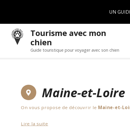
Panneau de gestion des cookies
UN GUID
S
Tourisme avec mon
k
chien
i
p
Guide touristique pour voyager avec son chien
t
o
c
o
n
Maine-et-Loire
t
e
n
On vous propose de découvrir le
Maine-et-Loi
t
Côté musées qui acceptent les chiens, vous po
Lire la suite
Si vous préférez les châteaux, sachez que le c