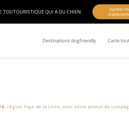
Ajouter m
E TOUTOURISTIQUE QUI A DU CHIEN
établissem
Destinations dogfriendly
Carte tou
re
, région Pays de la Loire, avec votre animal de compag
urrez découvrir le musée de l’Ardoise, mais aussi le mu
hâteau de la Missonière accepte sur son site les chiens 