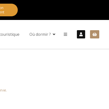
on
ent
touristique
Où dormir ?
nie.
sée du moteur et le musée Espace Air Passion.
en laisse. Pour les amoureux de botanique,