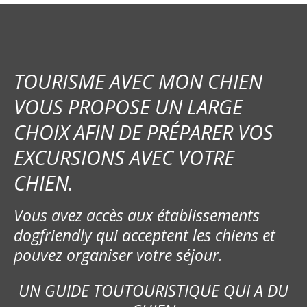
a
t
i
TOURISME AVEC MON CHIEN
o
VOUS PROPOSE UN LARGE
CHOIX AFIN DE PRÉPARER VOS
n
EXCURSIONS AVEC VOTRE
d
CHIEN.
e
Vous avez accès aux établissements
l
dogfriendly qui acceptent les chiens et
’
pouvez organiser votre séjour.
a
UN GUIDE TOUTOURISTIQUE QUI A DU
r