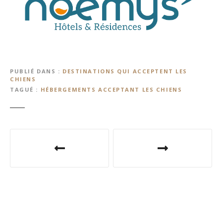
PUBLIÉ DANS
DESTINATIONS QUI ACCEPTENT LES
CHIENS
TAGUÉ
HÉBERGEMENTS ACCEPTANT LES CHIENS
N
a
v
i
g