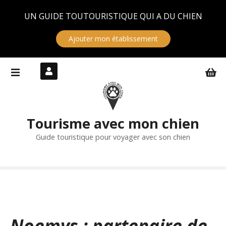
Panneau de gestion des cookies
UN GUIDE TOUTOURISTIQUE QUI A DU CHIEN
Ajouter mon établissement
S
k
i
p
t
Tourisme avec mon chien
o
c
Guide touristique pour voyager avec son chien
o
n
t
e
n
t
Noemys : partenaire de