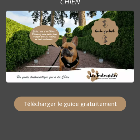
CHIEN
t
i
c
l
e
Télécharger le guide gratuitement