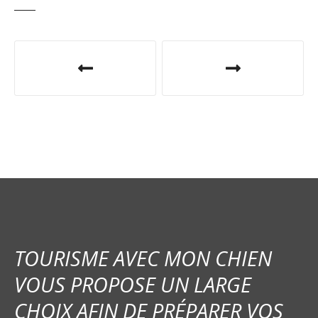
N
a
v
i
g
a
t
i
TOURISME AVEC MON CHIEN
o
VOUS PROPOSE UN LARGE
CHOIX AFIN DE PRÉPARER VOS
n