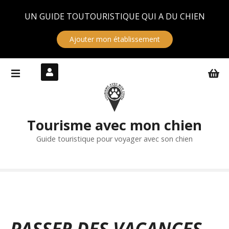
Panneau de gestion des cookies
UN GUIDE TOUTOURISTIQUE QUI A DU CHIEN
Ajouter mon établissement
S
k
i
p
t
Tourisme avec mon chien
o
c
Guide touristique pour voyager avec son chien
o
n
t
e
n
t
PASSER DES VACANCES