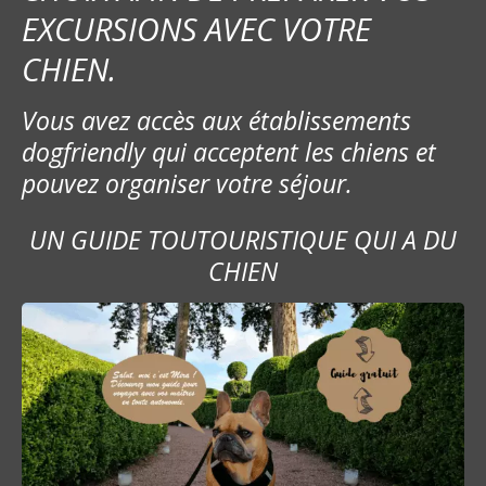
EXCURSIONS AVEC VOTRE
d
CHIEN.
e
Vous avez accès aux établissements
l
dogfriendly qui acceptent les chiens et
’
pouvez organiser votre séjour.
a
UN GUIDE TOUTOURISTIQUE QUI A DU
r
CHIEN
t
i
c
l
e