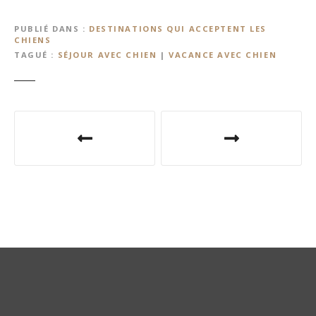
PUBLIÉ DANS
DESTINATIONS QUI ACCEPTENT LES
CHIENS
TAGUÉ
SÉJOUR AVEC CHIEN
|
VACANCE AVEC CHIEN
N
a
v
i
g
a
t