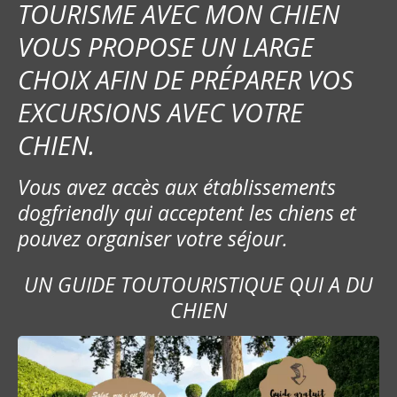
i
TOURISME AVEC MON CHIEN
o
VOUS PROPOSE UN LARGE
CHOIX AFIN DE PRÉPARER VOS
n
EXCURSIONS AVEC VOTRE
d
CHIEN.
e
Vous avez accès aux établissements
l
dogfriendly qui acceptent les chiens et
’
pouvez organiser votre séjour.
a
UN GUIDE TOUTOURISTIQUE QUI A DU
r
CHIEN
t
i