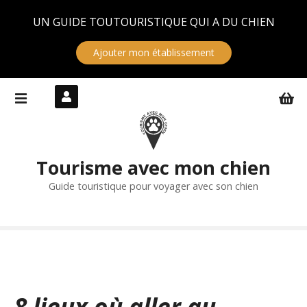
Panneau de gestion des cookies
UN GUIDE TOUTOURISTIQUE QUI A DU CHIEN
Ajouter mon établissement
S
k
i
p
t
Tourisme avec mon chien
o
c
Guide touristique pour voyager avec son chien
o
n
t
e
n
t
8 lieux où aller au