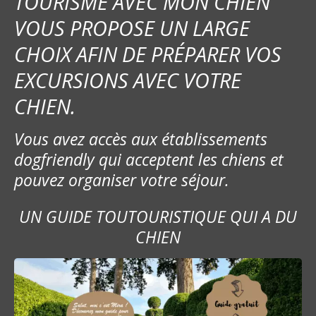
TOURISME AVEC MON CHIEN
a
VOUS PROPOSE UN LARGE
t
CHOIX AFIN DE PRÉPARER VOS
EXCURSIONS AVEC VOTRE
i
CHIEN.
o
n
Vous avez accès aux établissements
dogfriendly qui acceptent les chiens et
d
pouvez organiser votre séjour.
e
UN GUIDE TOUTOURISTIQUE QUI A DU
s
CHIEN
m
e
s