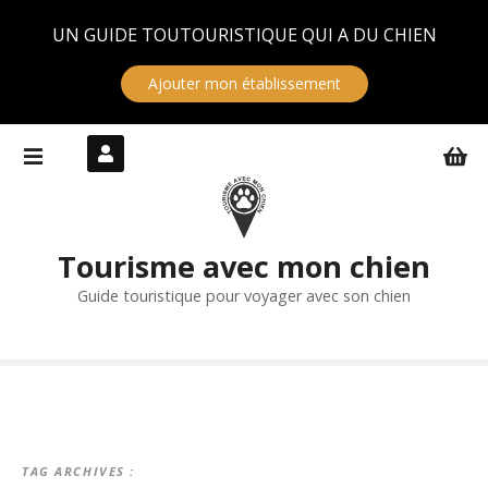
Panneau de gestion des cookies
UN GUIDE TOUTOURISTIQUE QUI A DU CHIEN
Ajouter mon établissement
S
k
i
p
t
Tourisme avec mon chien
o
c
Guide touristique pour voyager avec son chien
o
n
t
e
n
t
TAG ARCHIVES :