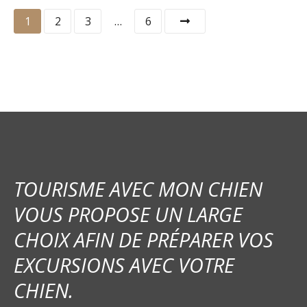
N
1
2
3
…
6
a
v
i
g
a
t
TOURISME AVEC MON CHIEN
VOUS PROPOSE UN LARGE
i
CHOIX AFIN DE PRÉPARER VOS
o
EXCURSIONS AVEC VOTRE
n
CHIEN.
d