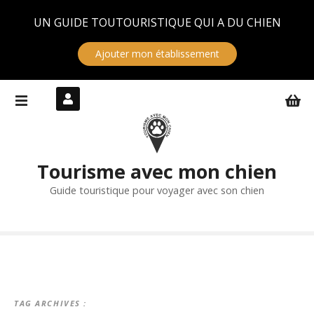
Panneau de gestion des cookies
UN GUIDE TOUTOURISTIQUE QUI A DU CHIEN
Ajouter mon établissement
S
k
i
p
t
Tourisme avec mon chien
o
c
Guide touristique pour voyager avec son chien
o
n
t
e
n
t
TAG ARCHIVES :