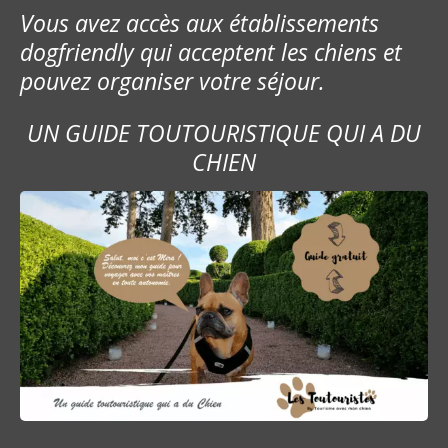
Vous avez accès aux établissements
e
dogfriendly qui acceptent les chiens et
s
pouvez organiser votre séjour.
m
UN GUIDE TOUTOURISTIQUE QUI A DU
e
CHIEN
s
s
a
g
e
s