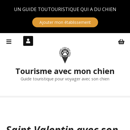
Panneau de gestion des cookies
UN GUIDE TOUTOURISTIQUE QUI A DU CHIEN
Ajouter mon établissement
S
k
i
p
t
Tourisme avec mon chien
o
c
Guide touristique pour voyager avec son chien
o
n
t
e
n
t
Saint-Valentin avec son