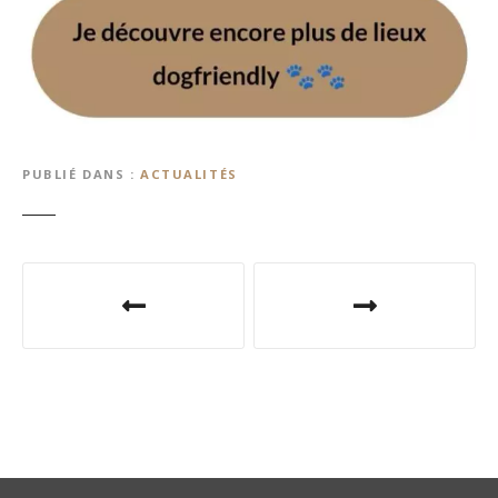
PUBLIÉ DANS
ACTUALITÉS
N
a
v
i
g