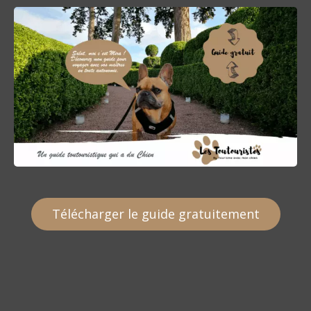
t
i
c
l
e
Télécharger le guide gratuitement