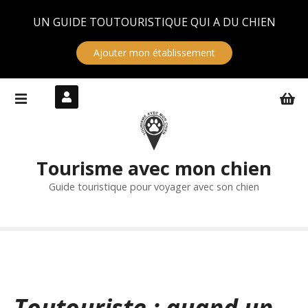
Panneau de gestion des cookies
UN GUIDE TOUTOURISTIQUE QUI A DU CHIEN
Ajouter mon établissement
S
k
i
p
t
Tourisme avec mon chien
o
c
Guide touristique pour voyager avec son chien
o
n
t
e
n
t
Toutouriste : quand un